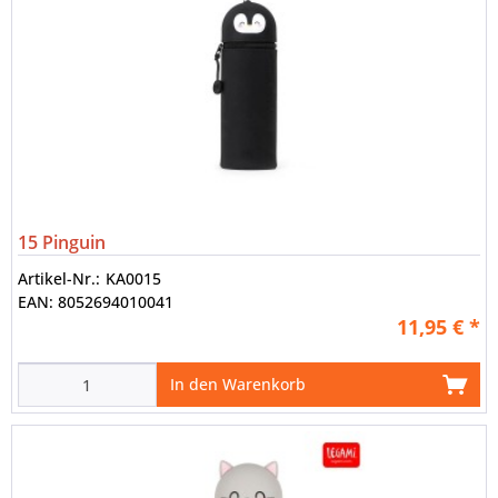
ideal für alle, die ihren Alltag ein bisschen süßer gestalten
möchten.
Pflegehinweise
Weiterführende Links zu
Fragen zum Artikel?
Weitere Artikel von LEGAMI
15 Pinguin
Artikel-Nr.:
KA0015
EAN:
8052694010041
11,95 € *
In den Warenkorb