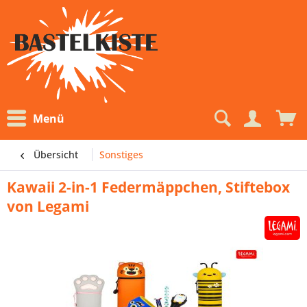
Menü
Übersicht
Sonstiges
Kawaii 2-in-1 Federmäppchen, Stiftebox
von Legami