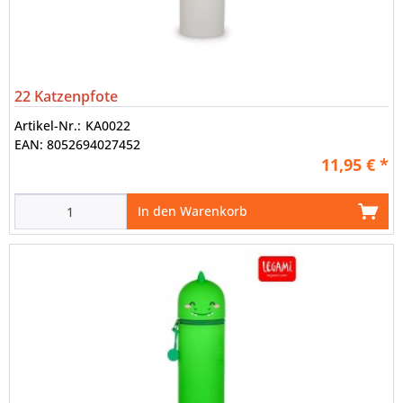
22 Katzenpfote
Artikel-Nr.:
KA0022
EAN:
8052694027452
11,95 € *
In den Warenkorb