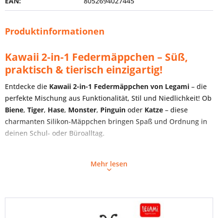
EAN:
8052694027445
Produktinformationen
Kawaii 2-in-1 Federmäppchen – Süß,
praktisch & tierisch einzigartig!
Entdecke die
Kawaii 2-in-1 Federmäppchen von Legami
– die
perfekte Mischung aus Funktionalität, Stil und Niedlichkeit! Ob
Biene
,
Tiger
,
Hase
,
Monster
,
Pinguin
oder
Katze
– diese
charmanten Silikon-Mäppchen bringen Spaß und Ordnung in
deinen Schul- oder Büroalltag.
Deine liebsten Tiere als praktische Begleiter
Mehr lesen
Unsere Kawaii-Federmäppchen sind nicht nur super süß,
sondern auch clever durchdacht:
2-in-1 Design
: Nutze sie als
klassisches Federmäppchen
oder stelle sie einfach auf den Tisch als
Stifthalter
– mit